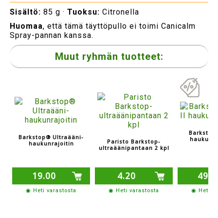
Sisältö:
85 g ·
Tuoksu:
Citronella
Huomaa
, että tämä täyttöpullo ei toimi Canicalm
Spray-pannan kanssa.
Muut ryhmän tuotteet:
Barkstop®
Barkstop® Ultraääni-
haukune
Paristo Barkstop-
haukunrajoitin
ultraäänipantaan 2 kpl
19.00
4.20
49.0
◉ Heti varastosta
◉ Heti varastosta
◉ Heti v