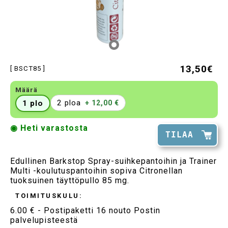
13,50€
[ BSCT85 ]
Määrä
2 ploa
1 plo
+ 12,00 €
◉ Heti varastosta
TILAA
Edullinen Barkstop Spray-suihkepantoihin ja Trainer
Multi -koulutuspantoihin sopiva Citronellan
tuoksuinen täyttöpullo 85 mg.
TOIMITUSKULU:
6.00 € - Postipaketti 16 nouto Postin
palvelupisteestä