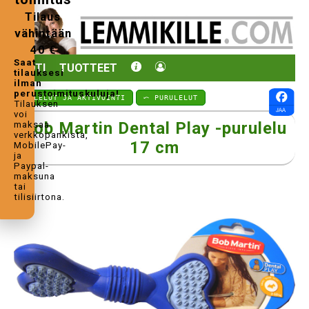
Tilaus
vähintään
40 €
Saat
KOTI
TUOTTEET
tilauksesi
ilman
perustoimituskuluja!
⤺ LELUT JA AKTIVOINTI
⤺ PURULELUT
Tilauksen
voi
Bob Martin Dental Play -purulelu
maksaa
verkkopankista,
17 cm
MobilePay-
ja
Paypal-
maksuna
tai
tilisiirtona.