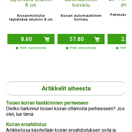
Pehmokamel
Kissanmintulla
Kissan automaattinen
täytettävä leluhiiri 8 cm
hiirilelu
8.60
57.80
2.6
◉ Heti varastosta
◉ Heti varastosta
◉ Heti v
Artikkelit aiheesta
Toisen koiran hankkiminen perheeseen
Oletko harkinnut toisen koiran ottamista perheeseen? Jos
olet, lue tämä
Koiran eroahdistus
Artikkelissa käsitellään koiran eroahdistuksen syitä ja