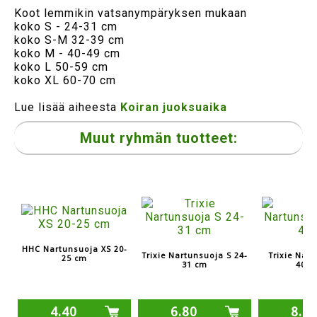
Koot lemmikin vatsanympäryksen mukaan
koko S - 24-31 cm
koko S-M 32-39 cm
koko M - 40-49 cm
koko L 50-59 cm
koko XL 60-70 cm
Lue lisää aiheesta
Koiran juoksuaika
Muut ryhmän tuotteet:
HHC Nartunsuoja XS 20-
Trixie Nartunsuoja S 24-
Trixie Nar
25 cm
31 cm
40-4
4.40
6.80
8.3