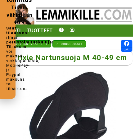
Tilaus
vähintään
40 €
Saat
KOTI
TUOTTEET
tilauksesi
ilman
perustoimituskuluja!
⤺ KOIRAN VAATTEET
⤺ UROSSUOJAT
Tilauksen
voi
Trixie Nartunsuoja M 40-49 cm
maksaa
verkkopankista,
MobilePay-
ja
Paypal-
maksuna
tai
tilisiirtona.