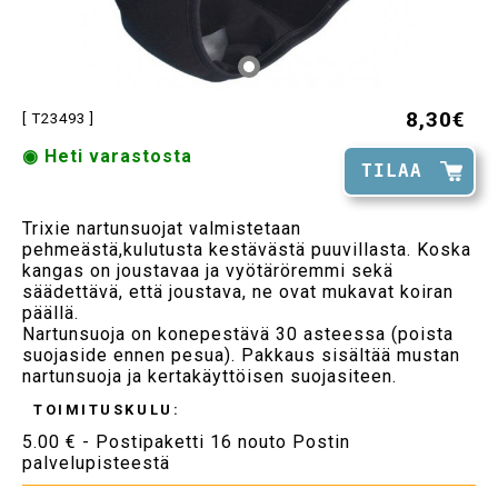
8,30€
[ T23493 ]
◉ Heti varastosta
TILAA
Trixie nartunsuojat valmistetaan
pehmeästä,kulutusta kestävästä puuvillasta. Koska
kangas on joustavaa ja vyötäröremmi sekä
säädettävä, että joustava, ne ovat mukavat koiran
päällä.
Nartunsuoja on konepestävä 30 asteessa (poista
suojaside ennen pesua). Pakkaus sisältää mustan
nartunsuoja ja kertakäyttöisen suojasiteen.
TOIMITUSKULU:
5.00 € - Postipaketti 16 nouto Postin
palvelupisteestä