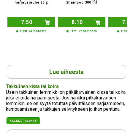
harjausjauhe 85 g
Shampoo 300 ml
7.50
8.10
7.8
◉ Heti varastosta
◉ Heti varastosta
◉ Heti v
Lue aiheesta
Takkuinen kissa tai koira
Usein takkuinen lemmikki on pitkäkarvainen kissa tai koira,
joka ei pidä harjaamisesta. Jos hankkii pitkäkarvaisen
lemmikin, se on syytä totuttaa päivittäiseen harjaamiseen,
kampaamiseen ja takkujen selvitykseen jo ihan pentuna.
KAIKKI TEEMAT