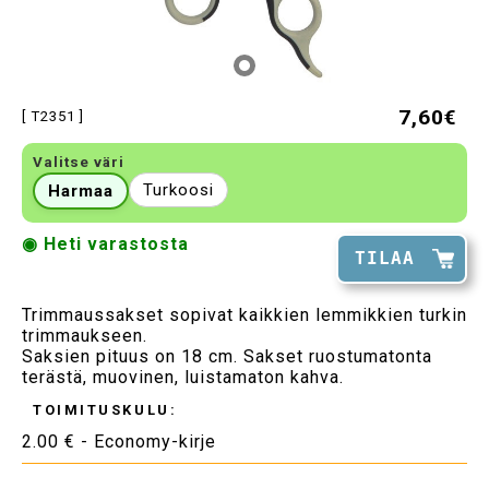
7,60€
[ T2351 ]
Valitse väri
Turkoosi
Harmaa
◉ Heti varastosta
TILAA
Trimmaussakset sopivat kaikkien lemmikkien turkin
trimmaukseen.
Saksien pituus on 18 cm. Sakset ruostumatonta
terästä, muovinen, luistamaton kahva.
TOIMITUSKULU:
2.00 € - Economy-kirje