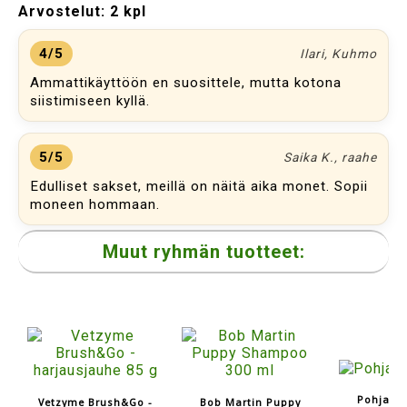
Arvostelut:
2 kpl
4/5
Ilari, Kuhmo
Ammattikäyttöön en suosittele, mutta kotona
siistimiseen kyllä.
5/5
Saika K., raahe
Edulliset sakset, meillä on näitä aika monet. Sopii
moneen hommaan.
Muut ryhmän tuotteet:
Pohjavi
Vetzyme Brush&Go -
Bob Martin Puppy