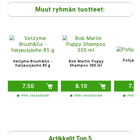
Muut ryhmän tuotteet:
Pohjavi
Vetzyme Brush&Go -
Bob Martin Puppy
harjausjauhe 85 g
Shampoo 300 ml
7.50
8.10
7.8
◉ Heti varastosta
◉ Heti varastosta
◉ Heti v
Artikkelit Top 5