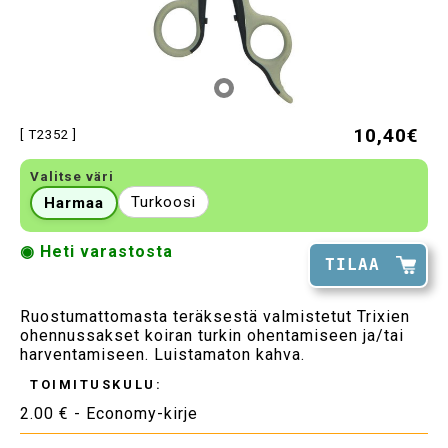
10,40€
[ T2352 ]
Valitse väri
Turkoosi
Harmaa
◉ Heti varastosta
TILAA
Ruostumattomasta teräksestä valmistetut Trixien
ohennussakset koiran turkin ohentamiseen ja/tai
harventamiseen. Luistamaton kahva.
TOIMITUSKULU:
2.00 € - Economy-kirje