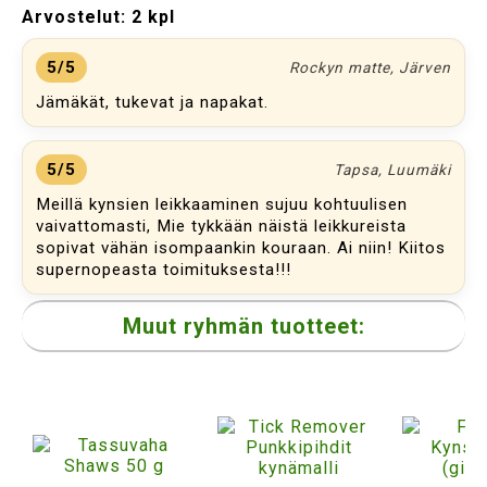
Arvostelut:
2 kpl
5/5
Rockyn matte, Järven
Jämäkät, tukevat ja napakat.
5/5
Tapsa, Luumäki
Meillä kynsien leikkaaminen sujuu kohtuulisen
vaivattomasti, Mie tykkään näistä leikkureista
sopivat vähän isompaankin kouraan. Ai niin! Kiitos
supernopeasta toimituksesta!!!
Muut ryhmän tuotteet: