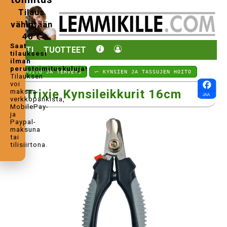
Tilaus
vähintään
40 €
Saat
KOTI
TUOTTEET
tilauksesi
ilman
perustoimituskuluja!
⤺ HOITO JA TERVEYS
⤺ KYNSIEN JA TASSUJEN HOITO
Tilauksen
voi
Trixie Kynsileikkurit 16cm
maksaa
verkkopankista,
MobilePay-
ja
Paypal-
maksuna
tai
tilisiirtona.