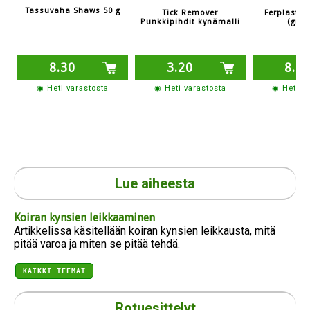
Tassuvaha Shaws 50 g
Tick Remover
Ferplast K
Punkkipihdit kynämalli
(giljo
8.30
3.20
8.2
◉ Heti varastosta
◉ Heti varastosta
◉ Heti v
Lue aiheesta
Koiran kynsien leikkaaminen
Artikkelissa käsitellään koiran kynsien leikkausta, mitä
pitää varoa ja miten se pitää tehdä.
KAIKKI TEEMAT
Rotuesittelyt