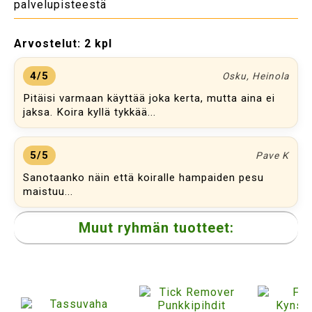
palvelupisteestä
Arvostelut:
2 kpl
4/5
Osku, Heinola
Pitäisi varmaan käyttää joka kerta, mutta aina ei
jaksa. Koira kyllä tykkää...
5/5
Pave K
Sanotaanko näin että koiralle hampaiden pesu
maistuu...
Muut ryhmän tuotteet: