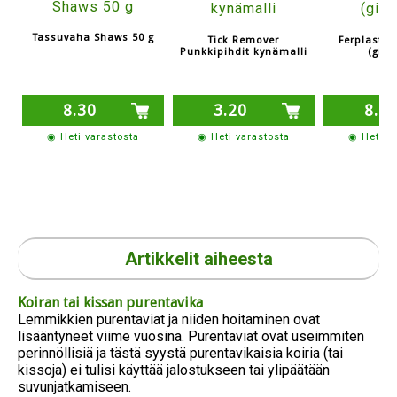
Tassuvaha Shaws 50 g
Tick Remover
Ferplast K
Punkkipihdit kynämalli
(giljo
8.30
3.20
8.2
◉ Heti varastosta
◉ Heti varastosta
◉ Heti v
Artikkelit aiheesta
Koiran tai kissan purentavika
Lemmikkien purentaviat ja niiden hoitaminen ovat
lisääntyneet viime vuosina. Purentaviat ovat useimmiten
perinnöllisiä ja tästä syystä purentavikaisia koiria (tai
kissoja) ei tulisi käyttää jalostukseen tai ylipäätään
suvunjatkamiseen.