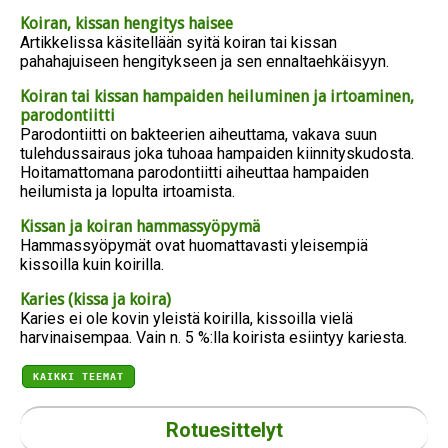
Koiran, kissan hengitys haisee
Artikkelissa käsitellään syitä koiran tai kissan
pahahajuiseen hengitykseen ja sen ennaltaehkäisyyn.
Koiran tai kissan hampaiden heiluminen ja irtoaminen,
parodontiitti
Parodontiitti on bakteerien aiheuttama, vakava suun
tulehdussairaus joka tuhoaa hampaiden kiinnityskudosta.
Hoitamattomana parodontiitti aiheuttaa hampaiden
heilumista ja lopulta irtoamista.
Kissan ja koiran hammassyöpymä
Hammassyöpymät ovat huomattavasti yleisempiä
kissoilla kuin koirilla.
Karies (kissa ja koira)
Karies ei ole kovin yleistä koirilla, kissoilla vielä
harvinaisempaa. Vain n. 5 %:lla koirista esiintyy kariesta.
KAIKKI TEEMAT
Rotuesittelyt