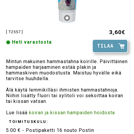
3,60€
[ T2557 ]
◉ Heti varastosta
TILAA
Mintun makuinen hammastahna koirille. Päivittäinen
hampaiden harjaaminen estää plakin ja
hammaskiven muodostusta. Maistuu hyvälle eikä
tarvitse huuhdella.
Älä käytä lemmikilläsi ihmisten hammastahnoja.
Niihin lisätty fluori tai xylitoli voi sekoittaa koiran
tai kissan vatsan.
Lue lisää
koiran ja kissan hampaiden hoidosta
TOIMITUSKULU:
5.00 € - Postipaketti 16 nouto Postin