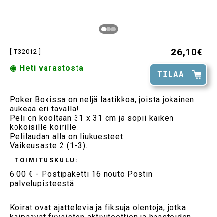
26,10€
[ T32012 ]
◉ Heti varastosta
TILAA
Poker Boxissa on neljä laatikkoa, joista jokainen
aukeaa eri tavalla!
Peli on kooltaan 31 x 31 cm ja sopii kaiken
kokoisille koirille.
Pelilaudan alla on liukuesteet.
Vaikeusaste 2 (1-3).
TOIMITUSKULU:
6.00 € - Postipaketti 16 nouto Postin
palvelupisteestä
Koirat ovat ajattelevia ja fiksuja olentoja, jotka
kaipaavat fyysisten aktiviteettien ja haasteiden