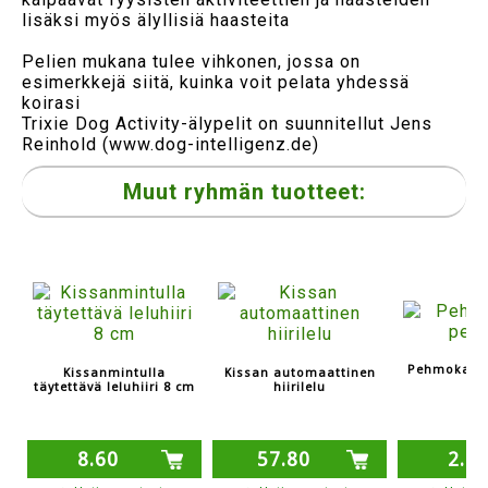
lisäksi myös älyllisiä haasteita
Pelien mukana tulee vihkonen, jossa on
esimerkkejä siitä, kuinka voit pelata yhdessä
koirasi
Trixie Dog Activity-älypelit on suunnitellut Jens
Reinhold (www.dog-intelligenz.de)
Muut ryhmän tuotteet:
Pehmokamel
Kissanmintulla
Kissan automaattinen
täytettävä leluhiiri 8 cm
hiirilelu
8.60
57.80
2.6