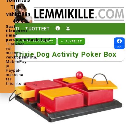
Tilaus
vähintään
40 €
Saat
KOTI
TUOTTEET
tilauksesi
ilman
perustoimituskuluja!
⤺ LELUT JA AKTIVOINTI
⤺ ÄLYPELIT
Tilauksen
voi
Trixie Dog Activity Poker Box
maksaa
verkkopankista,
MobilePay-
ja
Paypal-
maksuna
tai
tilisiirtona.