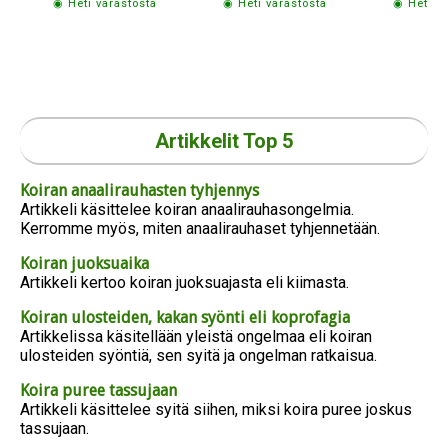
◉ Heti varastosta
◉ Heti varastosta
◉ Heti v
Artikkelit Top 5
Koiran anaalirauhasten tyhjennys
Artikkeli käsittelee koiran anaalirauhasongelmia.
Kerromme myös, miten anaalirauhaset tyhjennetään.
Koiran juoksuaika
Artikkeli kertoo koiran juoksuajasta eli kiimasta.
Koiran ulosteiden, kakan syönti eli koprofagia
Artikkelissa käsitellään yleistä ongelmaa eli koiran
ulosteiden syöntiä, sen syitä ja ongelman ratkaisua.
Koira puree tassujaan
Artikkeli käsittelee syitä siihen, miksi koira puree joskus
tassujaan.