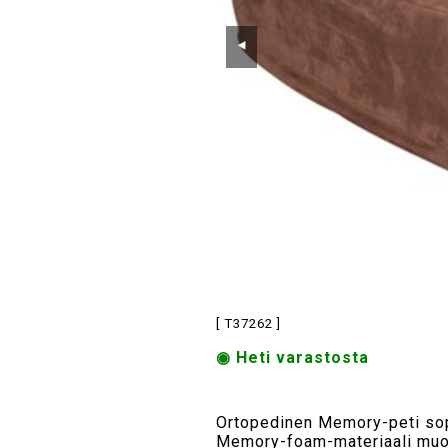
⯇
[ T37262 ]
◉ Heti varastosta
Ortopedinen Memory-peti sopii 
Memory-foam-materiaali muoto