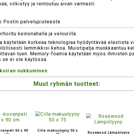
ä, virkistyy ja rentoutuu aivan varmasti.
to Postin palvelupisteestä
hoiltu keinonahalla ja velourilla.
käytetään korkeaa teknologiaa hyödyntävää elastista va
löllisesti lemmikkisi kehoa. Muistipatja muokkaantuu k
vittavan tuen. Memory-foamia käytetään myös ihmisten pat
 se ei ole käytössä.
 koiran nukkuminen
Muut ryhmän tuotteet:
iranpeti 60 x 90
Cilla makuutyyny 50 x
Rosewood Lämpötyyny