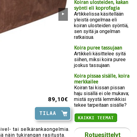
Koiran ulosteiden, kakan
syönti eli koprofagia
Artikkelissa käsitellään
⯈
yleistä ongelmaa eli
koiran ulosteiden syöntiä,
sen syitä ja ongelman
ratkaisua.
Koira puree tassujaan
Artikkeli käsittelee syitä
siihen, miksi koira puree
joskus tassujaan.
Koira pissaa sisälle, koira
merkkailee
Koiran tai kissan pissan
haju sisällä ei ole mukava;
89,10€
mistä syystä lemmikkisi
tekee tarpeitaan sisälle?
TILAA
KAIKKI TEEMAT
nivel- tai selkärankaongelmia.
Rotuesittelyt
 näin tukirangan rasitusta.