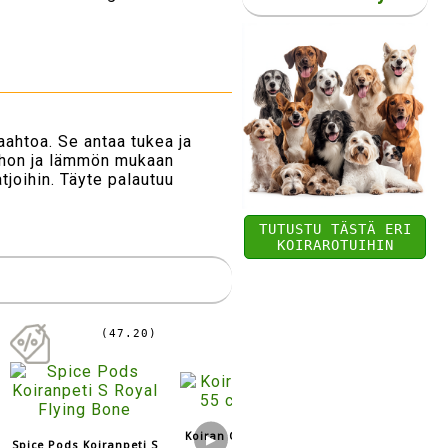
ahtoa. Se antaa tukea ja
ehon ja lämmön mukaan
joihin. Täyte palautuu
TUTUSTU TÄSTÄ ERI
KOIRAROTUIHIN
(47.20)
Koiran Oval Bed 55 cm
▶
Spice Pods Koiranpeti S
Rimini häkkima