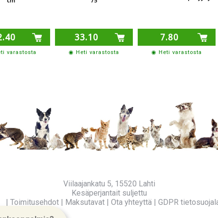
cm
75
2.40
33.10
7.80
ti varastosta
◉ Heti varastosta
◉ Heti varastosta
Viilaajankatu 5, 15520 Lahti
Kesäperjantait suljettu
fo
|
Toimitusehdot
|
Maksutavat
|
Ota yhteyttä
|
GDPR tietosuojal