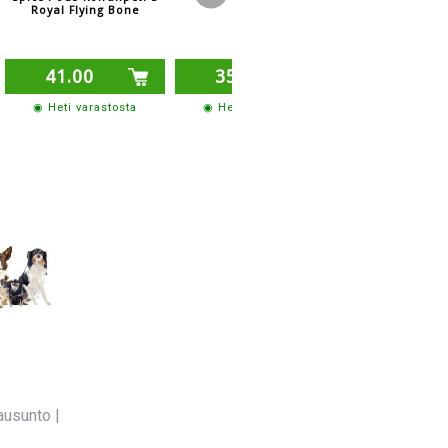
sininen
Royal Flying Bone
75 cm
41.00
35.10
20.90
◉ Heti varastosta
◉ Heti varastosta
◉ Heti varas
ausunto
|