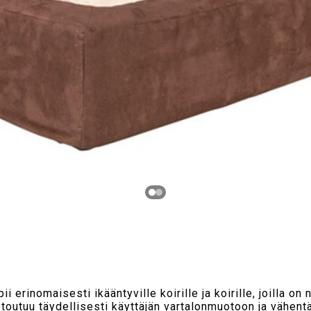
erinomaisesti ikääntyville koirille ja koirille, joilla on 
utuu täydellisesti käyttäjän vartalonmuotoon ja vähentää