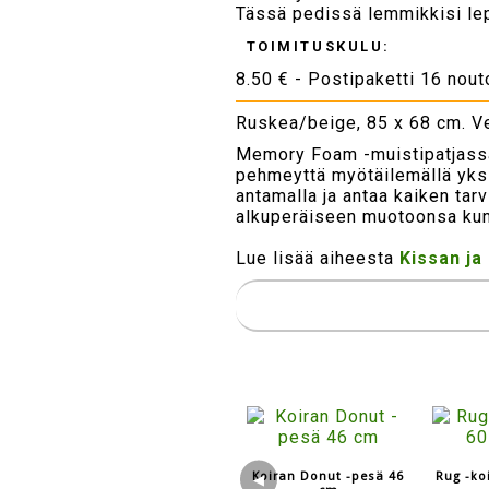
Tässä pedissä lemmikkisi lepä
TOIMITUSKULU:
8.50 € - Postipaketti 16 nou
Ruskea/beige, 85 x 68 cm. Ver
Memory Foam -muistipatjassa 
pehmeyttä myötäilemällä yksi
antamalla ja antaa kaiken tar
alkuperäiseen muotoonsa kun
Lue lisää aiheesta
Kissan ja
Koiran Donut -pesä 46
Rug -ko
◀