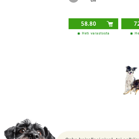
cm
58.80
7
◉ Heti varastosta
◉ He
Yritysin