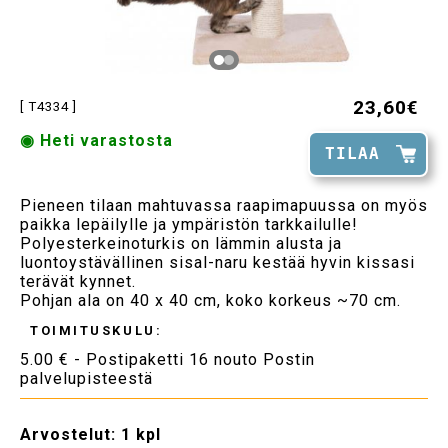
23,60€
[ T4334 ]
◉ Heti varastosta
TILAA
Pieneen tilaan mahtuvassa raapimapuussa on myös
paikka lepäilylle ja ympäristön tarkkailulle!
Polyesterkeinoturkis on lämmin alusta ja
luontoystävällinen sisal-naru kestää hyvin kissasi
terävät kynnet.
Pohjan ala on 40 x 40 cm, koko korkeus ~70 cm.
TOIMITUSKULU:
5.00 € - Postipaketti 16 nouto Postin
palvelupisteestä
Arvostelut:
1 kpl