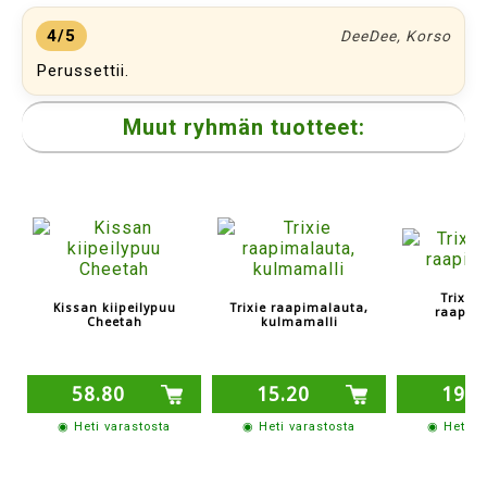
4/5
DeeDee, Korso
Perussettii.
Muut ryhmän tuotteet:
Trixie 
Kissan kiipeilypuu
Trixie raapimalauta,
raapim
Cheetah
kulmamalli
58.80
15.20
19.1
◉ Heti varastosta
◉ Heti varastosta
◉ Heti v