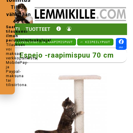
Tilaus
vähintään
40 €
Saat
KOTI
TUOTTEET
tilauksesi
ilman
perustoimituskuluja!
⤺ KIIPEILYPUUT JA RAAPIMISPUUT
⤺ KIIPEILYPUUT
Tilauksen
voi
Espejo -raapimispuu 70 cm
maksaa
verkkopankista,
MobilePay-
ja
Paypal-
maksuna
tai
tilisiirtona.