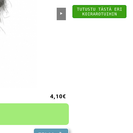
TUTUSTU TÄSTÄ ERI
⯈
KOIRAROTUIHIN
4,10€