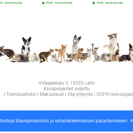
ti varastosta
◉ Heti varastosta
◉ Heti varastosta
Viilaajankatu 5, 15520 Lahti
Kesäperjantait suljettu
fo
|
Toimitusehdot
|
Maksutavat
|
Ota yhteyttä
|
GDPR tietosuojal
dostoja tilausprosessiin ja selainkokemuksen parantamiseen.
K