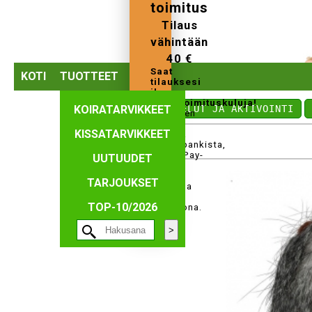
toimitus
Tilaus
vähintään
40 €
Saat
KOTI
TUOTTEET
tilauksesi
ilman
perustoimituskuluja!
KOIRATARVIKKEET
⤺ LELUT JA AKTIVOINTI
Tilauksen
voi
KISSATARVIKKEET
maksaa
verkkopankista,
MobilePay-
UUTUUDET
ja
Paypal-
TARJOUKSET
maksuna
tai
TOP-10/2026
tilisiirtona.