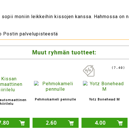
sopii moniin leikkeihin kissojen kanssa. Hahmossa on nar
to Postin palvelupisteestä
Muut ryhmän tuotteet:
(7.40)
Pehmokameli pennulle
Yotz Bonehead M
 automaattinen
hiirilelu
7.80
2.60
4.00