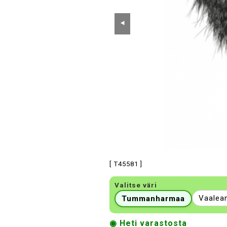
⯇
[ T45581 ]
Valitse väri
Vaalea
Tummanharmaa
◉ Heti varastosta