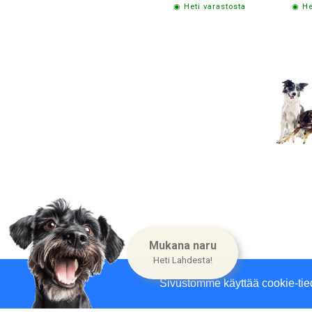
◉ Heti varastosta
◉ He
Yritysin
Mukana naru
Heti Lahdesta!
Sivustomme käyttää cookie-tie