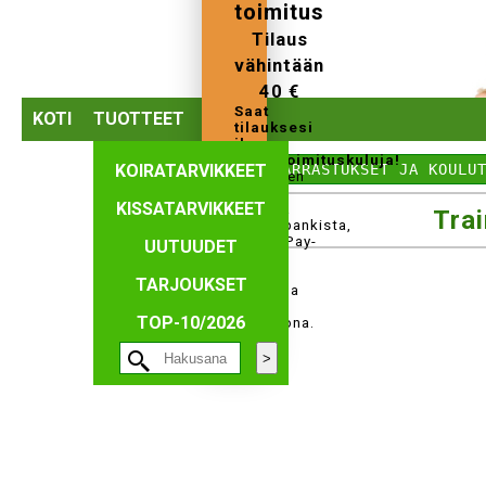
toimitus
Tilaus
vähintään
40 €
Saat
KOTI
TUOTTEET
tilauksesi
ilman
perustoimituskuluja!
KOIRATARVIKKEET
⤺ HARRASTUKSET JA KOULU
Tilauksen
voi
KISSATARVIKKEET
maksaa
Trai
verkkopankista,
MobilePay-
UUTUUDET
ja
Paypal-
TARJOUKSET
maksuna
tai
TOP-10/2026
tilisiirtona.