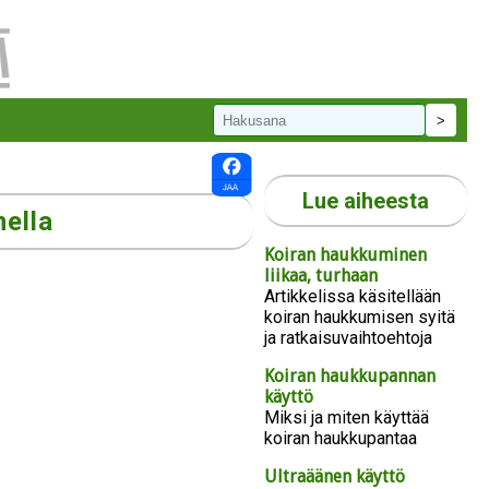
Lue aiheesta
mella
Koiran haukkuminen
liikaa, turhaan
Artikkelissa käsitellään
koiran haukkumisen syitä
ja ratkaisuvaihtoehtoja
Koiran haukkupannan
käyttö
Miksi ja miten käyttää
koiran haukkupantaa
Ultraäänen käyttö