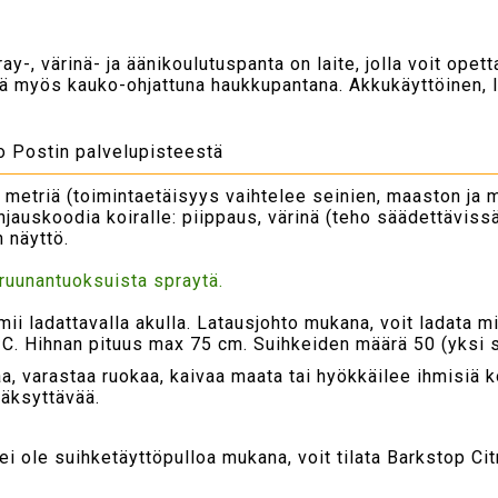
-, värinä- ja äänikoulutuspanta on laite, jolla voit opett
ä myös kauko-ohjattuna haukkupantana. Akkukäyttöinen, l
to Postin palvelupisteestä
metriä (toimintaetäisyys vaihtelee seinien, maaston ja 
ohjauskoodia koiralle: piippaus, värinä (teho säädettävissä
 näyttö.
truunantuoksuista spraytä.
mii ladattavalla akulla. Latausjohto mukana, voit ladata m
. Hihnan pituus max 75 cm. Suihkeiden määrä 50 (yksi su
a, varastaa ruokaa, kaivaa maata tai hyökkäilee ihmisiä ko
väksyttävää.
i ole suihketäyttöpulloa mukana, voit tilata Barkstop Cit