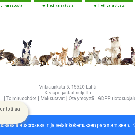
ti varastosta
◉ Heti varastosta
◉ Heti varastosta
Viilaajankatu 5, 15520 Lahti
Kesäperjantait suljettu
fo
|
Toimitusehdot
|
Maksutavat
|
Ota yhteyttä
|
GDPR tietosuojal
entotilaa
dostoja tilausprosessiin ja selainkokemuksen parantamiseen.
K