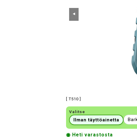
⯇
[ T510 ]
Valitse
Bark
Ilman täyttöainetta
◉ Heti varastosta