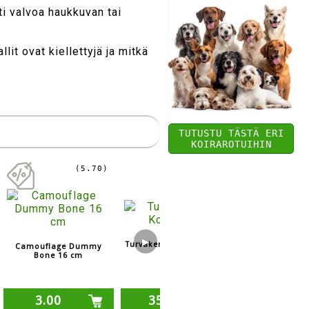
i valvoa haukkuvan tai
it ovat kiellettyjä ja mitkä
TUTUSTU TÄSTÄ ERI
KOIRAROTUIHIN
(5.70)
HI-CRAFT 2-ä
▶
Turvakerroin Koiraturva
Camouflage Dummy
sarvipill
Bone 16 cm
3.00
35.20
14.00