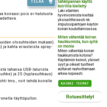
TILAA
Sähköpannan käyttö
koirillla kielletty
Laki eläinten
aa koiraasi pois ei-halutusta
hyvinvoinnista kieltää
adattava.
yksiselitteisesti nk.
impulssipantojen käytön
koiran kouluttamisessa.
Miten vähentää koiran
haukkumista, kun syitä
muiden olosuhteiden mukaan).
on monia
) ja kahta eriasteista spray-
Miten vähentää koiran
haukkumista kotona?
Käytännön keinot, yleiset
syyt ja oikeat tuotteet
auttavat rauhoittamaan
istä tahansa USB-laturista.
arkea nopeasti.
ihke) ja 25 (tuplasuihkaus).
hti tms., voit tehdä koiralle
KAIKKI TEEMAT
Rotuesittelyt
ronella-täyttöpullon.