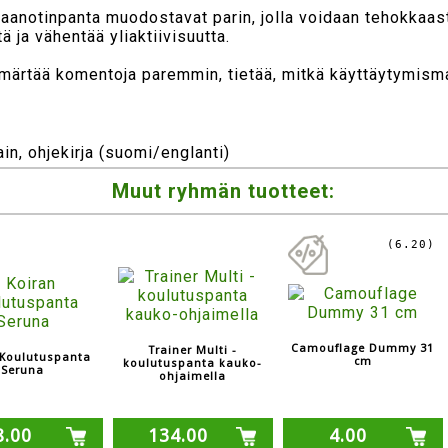
aanotinpanta muodostavat parin, jolla voidaan tehokkaast
 ja vähentää yliaktiivisuutta.
ärtää komentoja paremmin, tietää, mitkä käyttäytymismall
in, ohjekirja (suomi/englanti)
Muut ryhmän tuotteet:
(6.20)
Camouflage Dummy 31
Trainer Multi -
 Koulutuspanta
cm
koulutuspanta kauko-
Seruna
ohjaimella
8.00
134.00
4.00