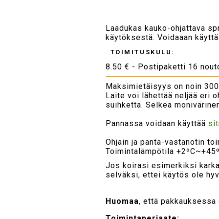
Laadukas kauko-ohjattava spray
käytöksestä. Voidaaan käyttä
TOIMITUSKULU:
8.50 € - Postipaketti 16 nou
Maksimietäisyys on noin 300 
Laite voi lähettää neljää eri 
suihketta. Selkeä monivärinen
Pannassa voidaan käyttää
si
Ohjain ja panta-vastanotin toi
Toimintalämpötila +2ºC~+45ºC
Jos koirasi esimerkiksi karka
selväksi, ettei käytös ole hy
Huomaa
, että pakkauksessa e
Toimintaperiaate: