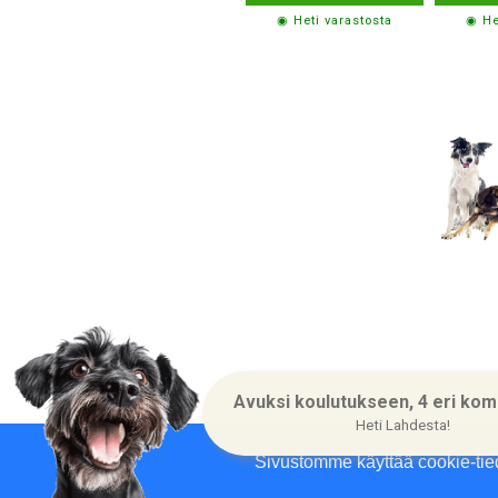
◉ Heti varastosta
◉ He
Yritysin
Avuksi koulutukseen, 4 eri kom
Heti Lahdesta!
Sivustomme käyttää cookie-tie