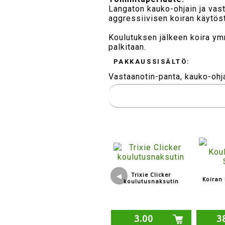
Langaton kauko-ohjain ja vast
aggressiivisen koiran käytöstä
Koulutuksen jälkeen koira ymm
palkitaan.
PAKKAUSSISÄLTÖ:
Vastaanotin-panta, kauko-ohja
Trixie Clicker
◀
Koiran
koulutusnaksutin
3.00
3