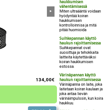
haukkumisen
vähentämisessä
Miten ultraääntä voidaan
⯈
hyödyntää koiran
haukkumisen
kontrolloinnisa ja mitä
pitää huomioida
Suihkepannan käyttö
haukun rajoittamisessa
Suihkepannat ovat
suosittuja ja tehokkaita
laitteita käytettäväksi
koiran haukkumisen
estossa.
Värinäpannan käyttö
134,00€
haukun rajoittamisessa
Värinäpanna on laite, joka
laitetaan koiran kaulaan ja
joka antaa lievän
värinäimpulssin, kun koira
haukkuu.