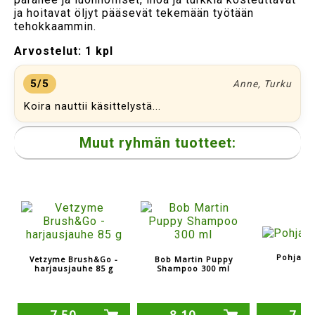
ja hoitavat öljyt pääsevät tekemään työtään
tehokkaammin.
Arvostelut:
1 kpl
5/5
Anne, Turku
Koira nauttii käsittelystä...
Muut ryhmän tuotteet:
Pohjavi
Vetzyme Brush&Go -
Bob Martin Puppy
harjausjauhe 85 g
Shampoo 300 ml