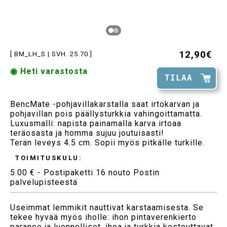
12,90€
[ BM_LH_S | SVH. 25.70 ]
◉ Heti varastosta
TILAA
BencMate -pohjavillakarstalla saat irtokarvan ja
pohjavillan pois päällysturkkia vahingoittamatta.
Luxusmalli: napista painamalla karva irtoaa
teräosasta ja homma sujuu joutuisasti!
Terän leveys 4.5 cm. Sopii myös pitkälle turkille.
TOIMITUSKULU:
5.00 € - Postipaketti 16 nouto Postin
palvelupisteestä
Useimmat lemmikit nauttivat karstaamisesta. Se
tekee hyvää myös iholle: ihon pintaverenkierto
paranee ja luonnolliset, ihoa ja turkkia kosteuttavat