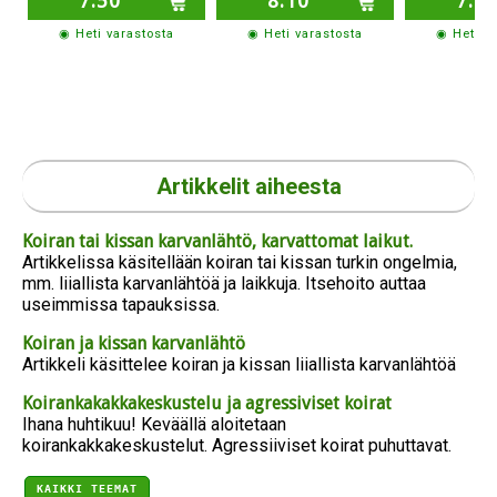
7.50
8.10
7.8
◉ Heti varastosta
◉ Heti varastosta
◉ Heti v
Artikkelit aiheesta
Koiran tai kissan karvanlähtö, karvattomat laikut.
Artikkelissa käsitellään koiran tai kissan turkin ongelmia,
mm. liiallista karvanlähtöä ja laikkuja. Itsehoito auttaa
useimmissa tapauksissa.
Koiran ja kissan karvanlähtö
Artikkeli käsittelee koiran ja kissan liiallista karvanlähtöä
Koirankakakkakeskustelu ja agressiviset koirat
Ihana huhtikuu! Keväällä aloitetaan
koirankakkakeskustelut. Agressiiviset koirat puhuttavat.
KAIKKI TEEMAT