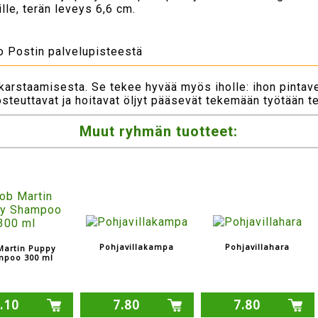
lle, terän leveys 6,6 cm.
to Postin palvelupisteestä
karstaamisesta. Se tekee hyvää myös iholle: ihon pintave
 kosteuttavat ja hoitavat öljyt pääsevät tekemään työtään
Muut ryhmän tuotteet:
Pohjavillakampa
Pohjavillahara
Martin Puppy
mpoo 300 ml
.10
7.80
7.80