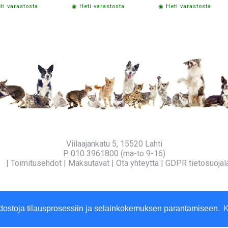
ti varastosta
◉ Heti varastosta
◉ Heti varastosta
Viilaajankatu 5, 15520 Lahti
P. 010 3961800 (ma-to 9-16)
fo
|
Toimitusehdot
|
Maksutavat
|
Ota yhteyttä
|
GDPR tietosuojal
dostoja tilausprosessiin ja selainkokemuksen parantamiseen.
K