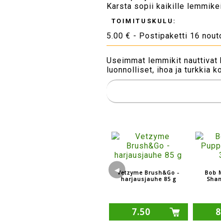
Karsta sopii kaikille lemmikei
TOIMITUSKULU:
5.00 € - Postipaketti 16 nou
Useimmat lemmikit nauttivat 
luonnolliset, ihoa ja turkkia
◀
Vetzyme Brush&Go -
Bob 
harjausjauhe 85 g
Sha
7.50
8