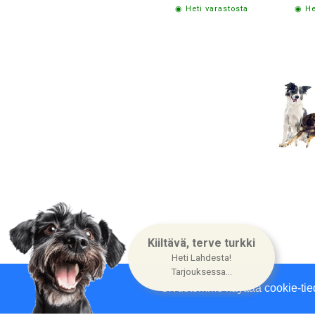
◉ Heti varastosta
◉ He
Yritysin
Kiiltävä, terve turkki
Heti Lahdesta!
Tarjouksessa...
Sivustomme käyttää cookie-tie