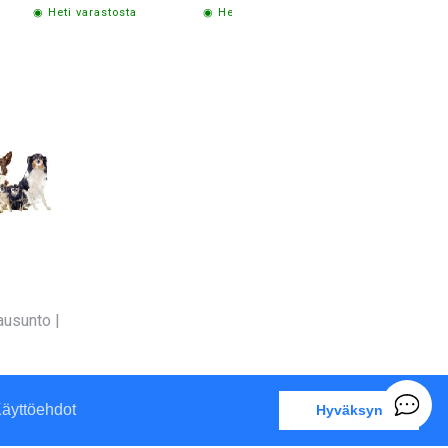
◉ Heti varastosta
◉ Heti varastosta
◉ Heti varas
ausunto
|
äyttöehdot
Hyväksyn