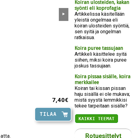
Koiran ulosteiden, kakan
syönti eli koprofagia
Artikkelissa käsitellään
⯈
yleistä ongelmaa eli
koiran ulosteiden syöntiä,
sen syitä ja ongelman
ratkaisua.
Koira puree tassujaan
Artikkeli käsittelee syitä
siihen, miksi koira puree
joskus tassujaan.
Koira pissaa sisälle, koira
merkkailee
Koiran tai kissan pissan
haju sisällä ei ole mukava;
7,40€
mistä syystä lemmikkisi
tekee tarpeitaan sisälle?
TILAA
KAIKKI TEEMAT
Rotuesittelyt
atta.