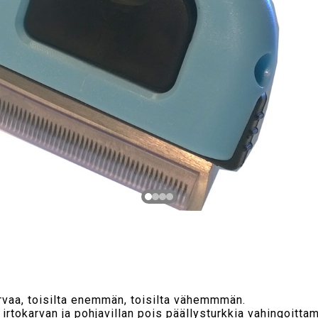
arvaa, toisilta enemmän, toisilta vähemmmän.
 irtokarvan ja pohjavillan pois päällysturkkia vahingoittam