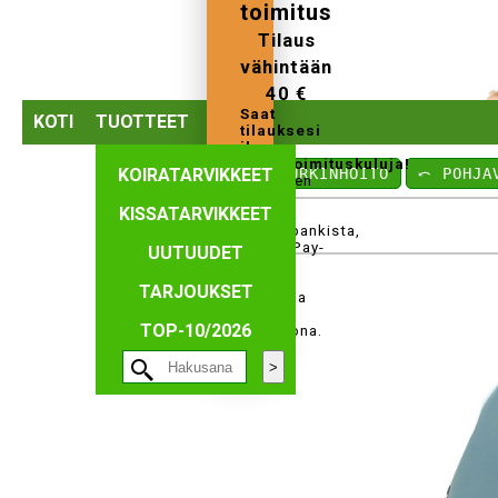
toimitus
Tilaus
vähintään
40 €
Saat
KOTI
TUOTTEET
tilauksesi
ilman
perustoimituskuluja!
KOIRATARVIKKEET
⤺ TURKINHOITO
⤺ POHJA
Tilauksen
voi
KISSATARVIKKEET
maksaa
verkkopankista,
MobilePay-
UUTUUDET
ja
Paypal-
TARJOUKSET
maksuna
tai
TOP-10/2026
tilisiirtona.