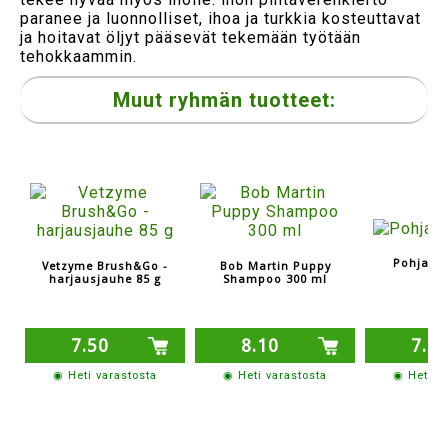
paranee ja luonnolliset, ihoa ja turkkia kosteuttavat
ja hoitavat öljyt pääsevät tekemään työtään
tehokkaammin.
Muut ryhmän tuotteet:
Pohjavi
Vetzyme Brush&Go -
Bob Martin Puppy
harjausjauhe 85 g
Shampoo 300 ml
7.50
8.10
7.8
◉ Heti varastosta
◉ Heti varastosta
◉ Heti v