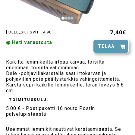
7,40€
[ DELE_SK | SVH. 14.90 ]
◉ Heti varastosta
TILAA
Kaikilta lemmikeiltä irtoaa karvaa, toisilta
enemmän, toisilta vähemmmän.
Dele -pohjavillakarstalla saat irtokarvan ja
pohjavillan pois päällysturkkia vahingoittamatta.
Karsta sopii kaikille lemmikeille, terän leveys 6,6
cm.
TOIMITUSKULU:
5.00 € - Postipaketti 16 nouto Postin
palvelupisteestä
Useimmat lemmikit nauttivat karstaamisesta. Se
tekee hyvää myös iholle: ihon pintaverenkierto