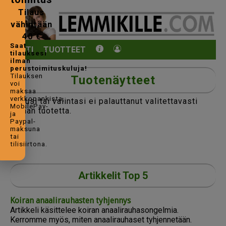
Tilaus
vähintään
40 €
Saat
KOTI
TUOTTEET
tilauksesi
ilman
perustoimituskuluja!
Tilauksen
Tuotenäytteet
voi
maksaa
verkkopankista,
Hakusi tai valintasi ei palauttanut valitettavasti
MobilePay-
yhtään tuotetta.
ja
Paypal-
maksuna
tai
tilisiirtona.
Artikkelit Top 5
Koiran anaalirauhasten tyhjennys
Artikkeli käsittelee koiran anaalirauhasongelmia.
Kerromme myös, miten anaalirauhaset tyhjennetään.