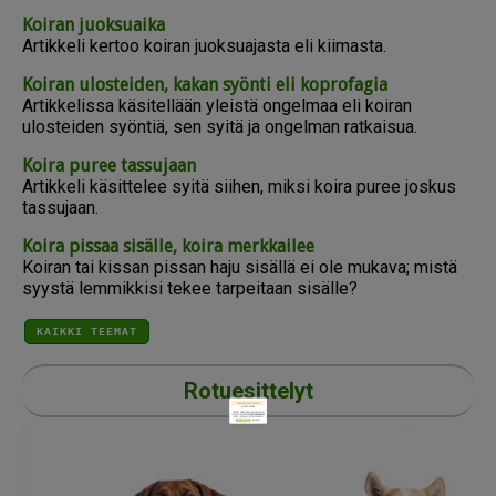
Koiran juoksuaika
Artikkeli kertoo koiran juoksuajasta eli kiimasta.
Koiran ulosteiden, kakan syönti eli koprofagia
Artikkelissa käsitellään yleistä ongelmaa eli koiran
ulosteiden syöntiä, sen syitä ja ongelman ratkaisua.
Koira puree tassujaan
Artikkeli käsittelee syitä siihen, miksi koira puree joskus
tassujaan.
Koira pissaa sisälle, koira merkkailee
Koiran tai kissan pissan haju sisällä ei ole mukava; mistä
syystä lemmikkisi tekee tarpeitaan sisälle?
KAIKKI TEEMAT
Erikoistarjous Sinulle!
Rotuesittelyt
Haluatko saada tämän Bob Martin Stay
Fresh-koirashampoon
puoleen hintaan
(vain 4,15 euroa) ostosi yhteydessä?
LISÄÄ OSTOSKORIIN
EI KIITOS