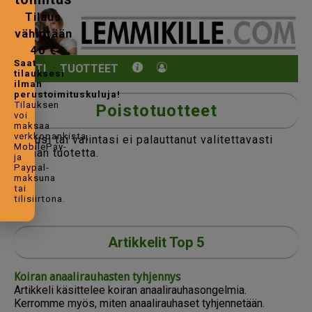
Tilaus
vähintään
40 €
Saat
KOTI
TUOTTEET
tilauksesi
ilman
perustoimituskuluja!
Tilauksen
Poistotuotteet
voi
maksaa
verkkopankista,
Hakusi tai valintasi ei palauttanut valitettavasti
MobilePay-
yhtään tuotetta.
ja
Paypal-
maksuna
tai
tilisiirtona.
Artikkelit Top 5
Koiran anaalirauhasten tyhjennys
Artikkeli käsittelee koiran anaalirauhasongelmia.
Kerromme myös, miten anaalirauhaset tyhjennetään.