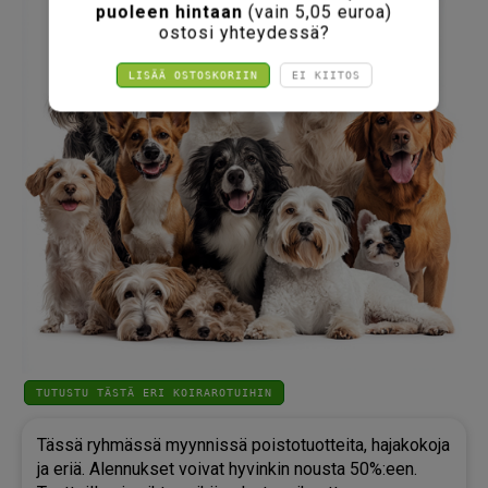
puoleen hintaan
(vain 5,05 euroa)
ostosi yhteydessä?
LISÄÄ OSTOSKORIIN
EI KIITOS
TUTUSTU TÄSTÄ ERI KOIRAROTUIHIN
Tässä ryhmässä myynnissä poistotuotteita, hajakokoja
ja eriä. Alennukset voivat hyvinkin nousta 50%:een.