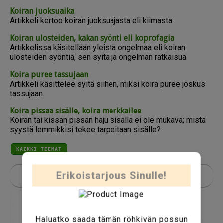
Koiran juoksuaika
Artikkeli kertoo koiran juoksuajasta eli kiimasta.
Koiran ulosteiden, kakan syönti eli koprofagia
Artikkelissa käsitellään yleistä ongelmaa eli koiran
ulosteiden syöntiä, sen syitä ja ongelman ratkaisua.
Koira puree tassujaan
Artikkeli käsittelee syitä siihen, miksi koira puree joskus
tassujaan.
Koira pissaa sisälle, koira merkkailee
Koiran tai kissan pissan haju sisällä ei ole mukava; mistä
syystä lemmikkisi tekee tarpeitaan sisälle?
KAIKKI TEEMAT
Erikoistarjous Sinulle!
Rotuesittelyt
Haluatko saada tämän röhkivän possun