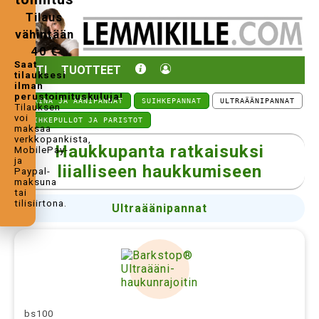
Tilaus
vähintään
40 €
Saat
KOTI
TUOTTEET
tilauksesi
ilman
perustoimituskuluja!
VÄRINÄ JA ÄÄNIPANNAT
SUIHKEPANNAT
ULTRAÄÄNIPANNAT
Tilauksen
voi
SUIHKEPULLOT JA PARISTOT
maksaa
verkkopankista,
Haukkupanta ratkaisuksi
MobilePay-
ja
liialliseen haukkumiseen
Paypal-
maksuna
tai
tilisiirtona.
Ultraäänipannat
bs100