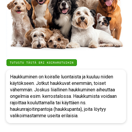
TUTUSTU TÄSTÄ ERI KOIRAROTUIHIN
Haukkuminen on koiralle luontaista ja kuuluu niiden
käytökseen. Jotkut haukkuvat enemmän, toiset
vähemmän. Joskus liiallinen haukkuminen aiheuttaa
ongelmia esim. kerrostalossa. Haukkumista voidaan
rajoittaa kouluttamalla tai käyttäen ns.
haukunrajoitinpantoja (haukkupanta), joita löytyy
valikoimastamme useita erilaisia.