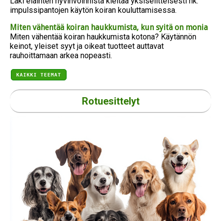
Laki eläinten hyvinvoinnista kieltää yksiselitteisesti nk.
impulssipantojen käytön koiran kouluttamisessa.
Miten vähentää koiran haukkumista, kun syitä on monia
Miten vähentää koiran haukkumista kotona? Käytännön
keinot, yleiset syyt ja oikeat tuotteet auttavat
rauhoittamaan arkea nopeasti.
KAIKKI TEEMAT
Rotuesittelyt