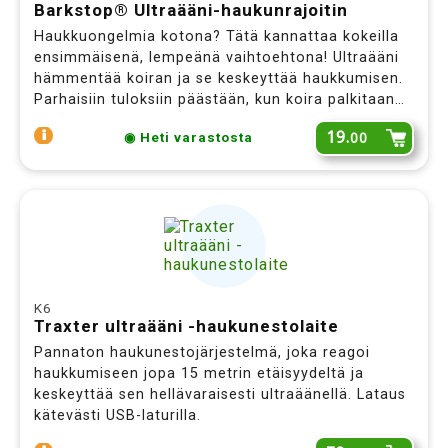
Barkstop® Ultraääni-haukunrajoitin
Haukkuongelmia kotona? Tätä kannattaa kokeilla
ensimmäisenä, lempeänä vaihtoehtona! Ultraääni
hämmentää koiran ja se keskeyttää haukkumisen.
Parhaisiin tuloksiin päästään, kun koira palkitaan
välittömästi haukkumisen loputtua. HUOM! Muista
19.
00
◉ Heti varastosta
tilata paristot, mukana vain testiparistot.
K6
Traxter ultraääni -haukunestolaite
Pannaton haukunestojärjestelmä, joka reagoi
haukkumiseen jopa 15 metrin etäisyydeltä ja
keskeyttää sen hellävaraisesti ultraäänellä. Lataus
kätevästi USB-laturilla.