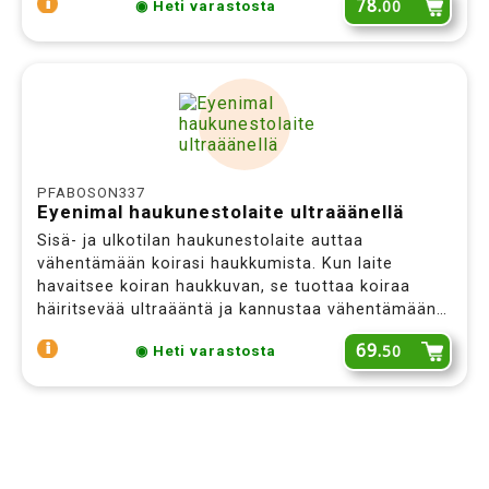
78.
00
◉ Heti varastosta
PFABOSON337
Eyenimal haukunestolaite ultraäänellä
Sisä- ja ulkotilan haukunestolaite auttaa
vähentämään koirasi haukkumista. Kun laite
havaitsee koiran haukkuvan, se tuottaa koiraa
häiritsevää ultraääntä ja kannustaa vähentämään
ei-toivottua käytöstä. Ultraäänen korkea taajuus
69.
50
◉ Heti varastosta
on vain koiran, ei ihmisen kuultavissa. Laitteen voi
säätää havaitsemaan haukkuminen 5, 10 tai 15 m
säteellä. Laitetta voi käyttää kaikenikäisten ja -
kokoisten koirien koulutukseen.