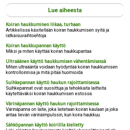
Lue aiheesta
Koiran haukkuminen liikaa, turhaan
Artikkelissa käsitellään koiran haukkumisen syitä ja
ratkaisuvaihtoehtoja
Erikoistarjous Sinulle!
Koiran haukkupannan käyttö
Miksi ja miten käyttää koiran haukkupantaa
Haluatko saada tämän kelluvan
sporttipallon
puoleen hintaan
(vain
2,15 euroa) ostosi yhteydessä?
Ultraäänen käyttö haukkumisen vähentämisessä
Miten ultraääntä voidaan hyödyntää koiran haukkumisen
LISÄÄ OSTOSKORIIN
EI KIITOS
kontrolloinnisa ja mitä pitää huomioida
Suihkepannan käyttö haukun rajoittamisessa
Suihkepannat ovat suosittuja ja tehokkaita laitteita
käytettäväksi koiran haukkumisen estossa.
Värinäpannan käyttö haukun rajoittamisessa
Värinäpanna on laite, joka laitetaan koiran kaulaan ja joka
antaa lievän värinäimpulssin, kun koira haukkuu.
Sähköpannan käyttö koirillla kielletty