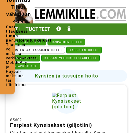
Tilaus
vähintään
40 €
Saat
KOTI
TUOTTEET
tilauksesi
ilman
perustoimituskuluja!
PUNKIT JA LOISET
HAMPAIDEN HOITO
Tilauksen
voi
KYNSIEN JA TASSUJEN HOITO
TASSUJEN HOITO
maksaa
verkkopankista,
SILMIEN HOITO
KISSAN YLEISKUNTOTABLETIT
MobilePay-
ENSIAPULAUKUT
ja
Paypal-
Kynsien ja tassujen hoito
maksuna
tai
tilisiirtona.
85602
Ferplast Kynsisakset (giljotiini)
Giljotiini-malliset kynsisakset koiralle. Kynsi