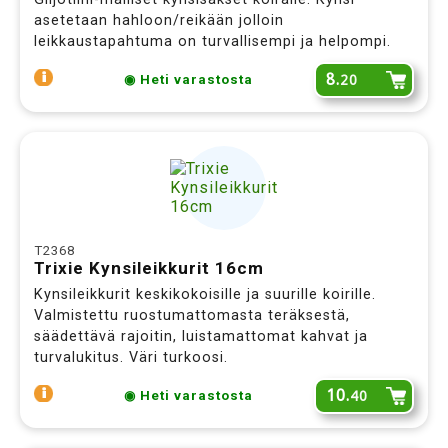
asetetaan hahloon/reikään jolloin
leikkaustapahtuma on turvallisempi ja helpompi.
8.
20
◉ Heti varastosta
T2368
Trixie Kynsileikkurit 16cm
Kynsileikkurit keskikokoisille ja suurille koirille.
Valmistettu ruostumattomasta teräksestä,
säädettävä rajoitin, luistamattomat kahvat ja
turvalukitus. Väri turkoosi.
10.
40
◉ Heti varastosta