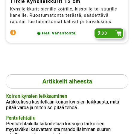
Trixie Kynsileikkurit 12 cm
Haluatko saada tämän Bob Martin Stay
Kynsileikkurit pienille koirille, kissoille tai suurille
Fresh-koirashampoon
puoleen hintaan
kaneille. Ruostumatonta terästä, säädettävä
(vain 4,15 euroa) ostosi yhteydessä?
rajoitin, luistamattomat kahvat ja turvalukitus.
9.
LISÄÄ OSTOSKORIIN
EI KIITOS
30
◉ Heti varastosta
Artikkelit aiheesta
Koiran kynsien leikkaaminen
Artikkelissa käsitellään koiran kynsien leikkausta, mitä
pitää varoa ja miten se pitää tehdä.
Pentutehtailu
Pentutehtailulla tarkoitetaan kissojen tai koirien
myytäväksi kasvattamista mahdollisimman suuren