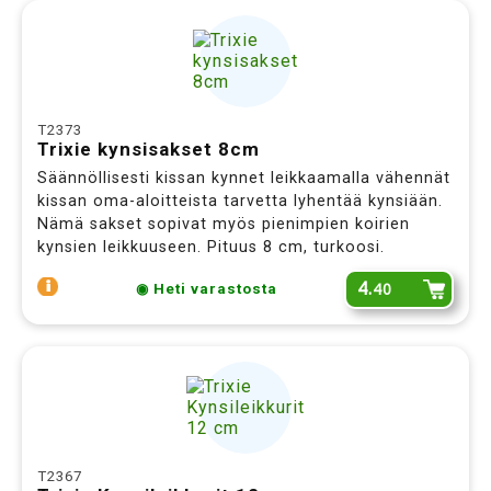
T2373
Trixie kynsisakset 8cm
Säännöllisesti kissan kynnet leikkaamalla vähennät
kissan oma-aloitteista tarvetta lyhentää kynsiään.
Nämä sakset sopivat myös pienimpien koirien
kynsien leikkuuseen. Pituus 8 cm, turkoosi.
4.
40
◉ Heti varastosta
Erikoistarjous Sinulle!
T2367