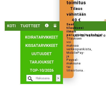
toimitus
Tilaus
vähintään
40 €
Saat
KOTI
TUOTTEET
tilauksesi
ilman
perustoimituskuluja!
Hakusi tai valintasi e
KOIRATARVIKKEET
Tilauksen
voi
KISSATARVIKKEET
maksaa
verkkopankista,
MobilePay-
UUTUUDET
ja
Paypal-
TARJOUKSET
maksuna
tai
TOP-10/2026
tilisiirtona.