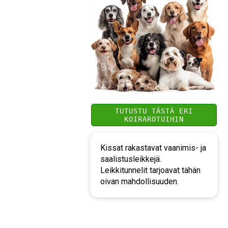
TUTUSTU TÄSTÄ ERI
KOIRAROTUIHIN
Kissat rakastavat vaanimis- ja
saalistusleikkejä.
Leikkitunnelit tarjoavat tähän
oivan mahdollisuuden.