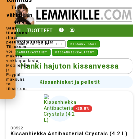
Tilaus
vähintään
40 €
Saat
KOTI
TUOTTEET
tilauksesi
ilman
perustoimituskuluja!
KISSANHIEKAT JA PELLETIT
KISSANVESSAT
Tilauksen
voi
VESSANRAIKASTIMET
KISSANHIEKKALAPIOT
maksaa
verkkopankista,
Hanki hajuton kissanvessa
MobilePay-
ja
Paypal-
maksuna
Kissanhiekat ja pelletit
tai
tilisiirtona.
-20.8%
B0522
Kissanhiekka Antibacterial Crystals (4.2 L)