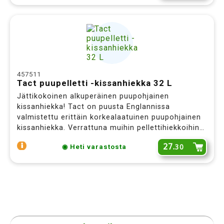
457511
Tact puupelletti -kissanhiekka 32 L
Jättikokoinen alkuperäinen puupohjainen
kissanhiekka! Tact on puusta Englannissa
valmistettu erittäin korkealaatuinen puupohjainen
kissanhiekka. Verrattuna muihin pellettihiekkoihin
ylivoimainen pölyttömyys, hajunsitovuus ja pelletin
27.
30
◉ Heti varastosta
rakenne. Ensimmäisiä lajissaan.
Erikoistarjous Sinulle!
Haluatko saada tämän Bob Martin Stay Fresh-koirashampoon
puoleen hintaan
(vain 4,15 euroa) ostosi yhteydessä?
LISÄÄ OSTOSKORIIN
EI KIITOS