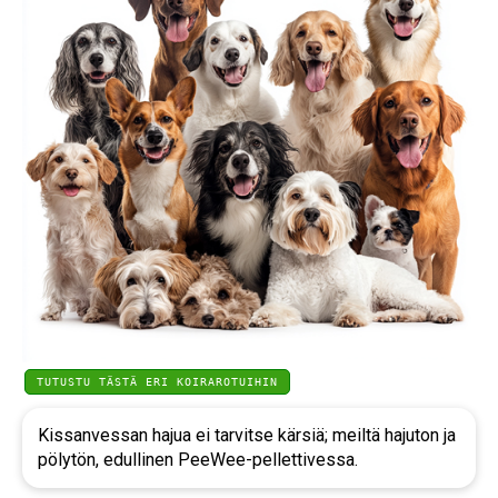
TUTUSTU TÄSTÄ ERI KOIRAROTUIHIN
Kissanvessan hajua ei tarvitse kärsiä; meiltä hajuton ja
pölytön, edullinen PeeWee-pellettivessa.