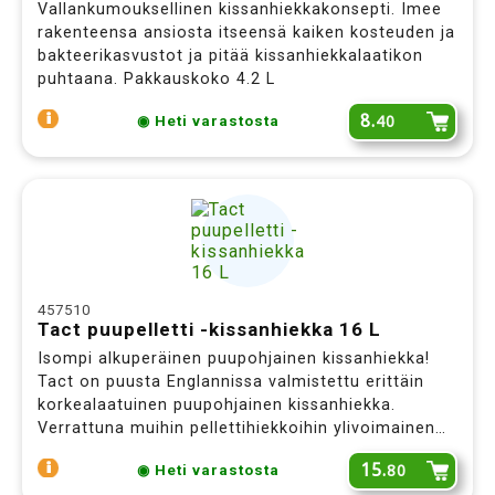
Vallankumouksellinen kissanhiekkakonsepti. Imee
rakenteensa ansiosta itseensä kaiken kosteuden ja
bakteerikasvustot ja pitää kissanhiekkalaatikon
puhtaana. Pakkauskoko 4.2 L
8.
40
◉ Heti varastosta
457510
Tact puupelletti -kissanhiekka 16 L
Isompi alkuperäinen puupohjainen kissanhiekka!
Tact on puusta Englannissa valmistettu erittäin
korkealaatuinen puupohjainen kissanhiekka.
Verrattuna muihin pellettihiekkoihin ylivoimainen
pölyttömyys, hajunsitovuus ja pelletin rakenne.
15.
80
◉ Heti varastosta
Ensimmäisiä lajissaan.