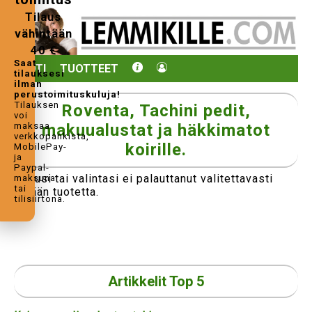
Tilaus
vähintään
40 €
Saat
KOTI
TUOTTEET
tilauksesi
ilman
perustoimituskuluja!
Tilauksen
Roventa, Tachini pedit,
voi
maksaa
makuualustat ja häkkimatot
verkkopankista,
koirille.
MobilePay-
ja
Paypal-
Hakusi tai valintasi ei palauttanut valitettavasti
maksuna
tai
yhtään tuotetta.
tilisiirtona.
Artikkelit Top 5