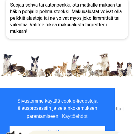
Suojaa sohva tai autonpenkki, ota matkalle mukaan tai
häkin pohjalle pehmusteeksi. Makuualustat voivat olla
pelkkiä alustoja tai ne voivat myös joko lämmittää tai
viilentää. Valitse oikea makuualusta tarpeittesi
mukaan!
Viilaajankatu 5, 15520 Lahti
Sivustomme käyttää cookie-tiedostoja
P. 010 3961800 (ma-to 9-16)
tilausprosessiin ja selainkokemuksen
Yritysinfo
|
Toimitusehdot
|
Maksutavat
|
Ota yhteyttä
|
GDPR tietosuojalausunto
|
parantamiseen.
Käyttöehdot
Hyväksyn