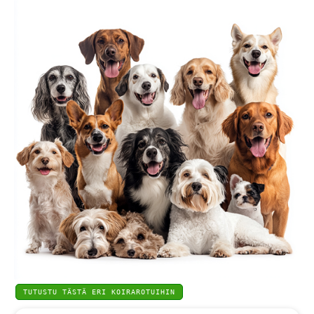
Haluatko saada tämän Bob Martin Stay
Fresh-koirashampoon
puoleen hintaan
(vain 4,15 euroa) ostosi yhteydessä?
LISÄÄ OSTOSKORIIN
EI KIITOS
TUTUSTU TÄSTÄ ERI KOIRAROTUIHIN