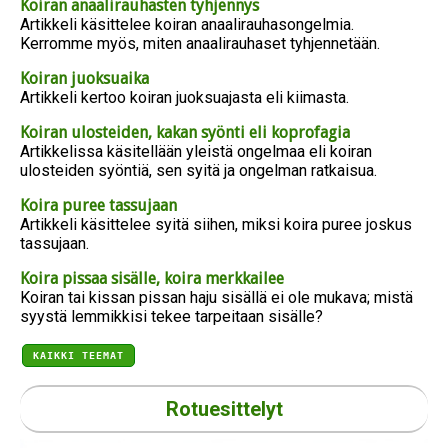
Koiran anaalirauhasten tyhjennys
Artikkeli käsittelee koiran anaalirauhasongelmia.
Kerromme myös, miten anaalirauhaset tyhjennetään.
Koiran juoksuaika
Artikkeli kertoo koiran juoksuajasta eli kiimasta.
Koiran ulosteiden, kakan syönti eli koprofagia
Artikkelissa käsitellään yleistä ongelmaa eli koiran
ulosteiden syöntiä, sen syitä ja ongelman ratkaisua.
Koira puree tassujaan
Artikkeli käsittelee syitä siihen, miksi koira puree joskus
tassujaan.
Koira pissaa sisälle, koira merkkailee
Koiran tai kissan pissan haju sisällä ei ole mukava; mistä
syystä lemmikkisi tekee tarpeitaan sisälle?
KAIKKI TEEMAT
Rotuesittelyt
Erikoistarjous Sinulle!