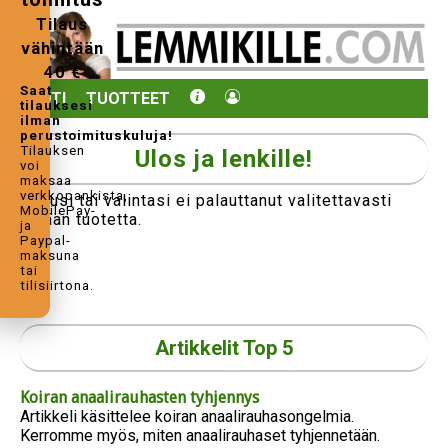
Tilaus
vähintään
40 €
Saat
KOTI
TUOTTEET
tilauksesi
ilman
perustoimituskuluja!
Tilauksen
Ulos ja lenkille!
voi
maksaa
verkkopankista,
Hakusi tai valintasi ei palauttanut valitettavasti
MobilePay-
yhtään tuotetta.
ja
Paypal-
maksuna
tai
tilisiirtona.
Artikkelit Top 5
Koiran anaalirauhasten tyhjennys
Artikkeli käsittelee koiran anaalirauhasongelmia.
Kerromme myös, miten anaalirauhaset tyhjennetään.