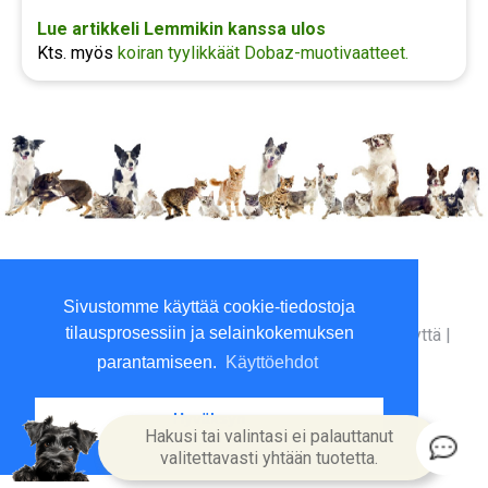
Lue artikkeli Lemmikin kanssa ulos
Kts. myös
koiran tyylikkäät Dobaz-muotivaatteet.
Viilaajankatu 5, 15520 Lahti
Sivustomme käyttää cookie-tiedostoja
Kesäperjantait suljettu
tilausprosessiin ja selainkokemuksen
Yritysinfo
|
Toimitusehdot
|
Maksutavat
|
Ota yhteyttä
|
GDPR tietosuojalausunto
|
parantamiseen.
Käyttöehdot
Hyväksyn
Hakusi tai valintasi ei palauttanut
valitettavasti yhtään tuotetta.