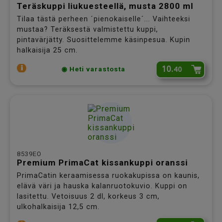
Teräskuppi liukuesteellä, musta 2800 ml
Tilaa tästä perheen ´pienokaiselle´... Vaihteeksi
mustaa? Teräksestä valmistettu kuppi,
pintavärjätty. Suosittelemme käsinpesua. Kupin
halkaisija 25 cm.
10.
40
◉ Heti varastosta
8539EO
Premium PrimaCat kissankuppi oranssi
PrimaCatin keraamisessa ruokakupissa on kaunis,
elävä väri ja hauska kalanruotokuvio. Kuppi on
lasitettu. Vetoisuus 2 dl, korkeus 3 cm,
ulkohalkaisija 12,5 cm.