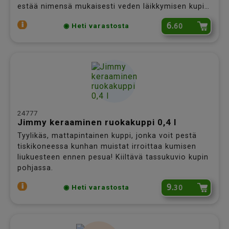
estää nimensä mukaisesti veden läikkymisen kupin
reunan yli ja helpottaa myös kupin puhdistamista.
6.
60
◉ Heti varastosta
24777
Jimmy keraaminen ruokakuppi 0,4 l
Tyylikäs, mattapintainen kuppi, jonka voit pestä
tiskikoneessa kunhan muistat irroittaa kumisen
liukuesteen ennen pesua! Kiiltävä tassukuvio kupin
pohjassa.
9.
30
◉ Heti varastosta