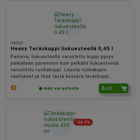
09053
Heavy Teräskuppi liukuesteellä 0,45 l
Painava, liukuesteellä varustettu kuppi pysyy
paikallaan paremmin kuin pelkällä liukuesteellä
varustettu ruokakuppi. Lopeta ruokakupin
vaellukset ja tilaa tästä kestävä teräskuppi
lemmikillesi! Halkaisija 13 cm.
8.
30
◉ Heti varastosta
-24.5%