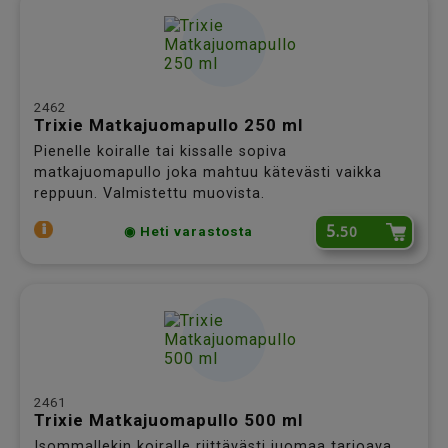
2462
Trixie Matkajuomapullo 250 ml
Pienelle koiralle tai kissalle sopiva
matkajuomapullo joka mahtuu kätevästi vaikka
reppuun. Valmistettu muovista.
5.
50
◉ Heti varastosta
2461
Trixie Matkajuomapullo 500 ml
Isommallekin koiralle riittävästi juomaa tarjoava