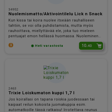
34952
Nuolemismatto/Aktivointilelu Lick n Snack
Kun kissa tai koira nuolee itseään rauhalliseen
tahtiin, se voi olla puhdistamista, mutta myös
rauhoittava, miellyttävää ele, joka tuo mieleen
pentuajat emon hellässä huomassa. Nuoleminen
rauhoittaa lemmikkiä ja helppokäyttöinen
10.
40
◉ Heti varastosta
herkkumatto tarjoaakin sekä rauhoittamista, että
pientä puuhaa kissallesi tai koirallesi. Levitä ruokaa
kumimatolle ja laske koirasi tai kissasi sen
ääreelle!
2463
Trixie Loiskumaton kuppi 1,7 l
Jos koirallasi on tapana roiskia juodessaan tai
kaipaat reilun kokoista juomakuppia esim.
automatkoille tässä ratkaisu! Irrotettava reunus