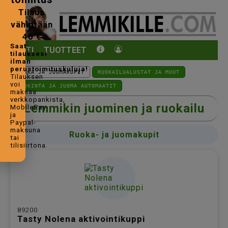
Tilaus
vähintään
40 €
Saat
KOTI
TUOTTEET
tilauksesi
ilman
perustoimituskuluja!
RUOKA JA JUOMAKUPIT
RUOKAILUALUSTAT JA MUUT
Tilauksen
voi
RUOKINTA JA JUOMA AUTOMAATIT
maksaa
verkkopankista,
Lemmikin juominen ja ruokailu
MobilePay-
ja
Paypal-
maksuna
Ruoka- ja juomakupit
tai
tilisiirtona.
89200
Tasty Nolena aktivointikuppi