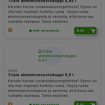
Trixie ahmimisenestokuppi 0,45 l
Kärsiikö koirasi ruoansulatusongelmista? Syynä voi
olla liian nopeasti hotkittu ruoka. Tarjoa ruoka
ahmimisenestokupista ja varmista, että koira saa
ruokailla rauhassa. Tämä edullinen
ahmimisenestokuppi sopii jatkuvaan käyttöön tai
4.
40
◉ Heti varastosta
väliaikaisesti, esim. toipilaalle. Tilavuus 4,5 dl,
halkaisija 20 cm. Pohjassa liukueste.
25032
Trixie ahmimisenestokuppi 0,9 l
Kärsiikö koirasi ruoansulatusongelmista? Syynä voi
olla liian nopeasti hotkittu ruoka. Tarjoa ruoka
ahmimisenestokupista ja varmista, että koira saa
ruokailla rauhassa. Tämä edullinen
ahmimisenestokuppi sopii jatkuvaan käyttöön tai
6.
40
◉ Heti varastosta