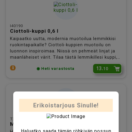
I40190
Ciottoli-kuppi 0,6 l
Kaipaatko uutta, modernia muotoilua lemmikkisi
ruokintapaikalle? Ciottoli-kuppien muotoilu on
luonnon inspiroimaa. Niissä on pehmeät linjat ja
maanläheiset värit. Tilaa tästä lemmikillesi kuppi,
joka sopii vaativankin sisustajan keittiöön!
13.
10
◉ Heti varastosta
Erikoistarjous Sinulle!
T24585
My Prince ruokailusetti pikkukoiralle
Haluatko saada tämän röhkivän possun
Haluatko tarjota pienelle prinssillesi tyylikkään