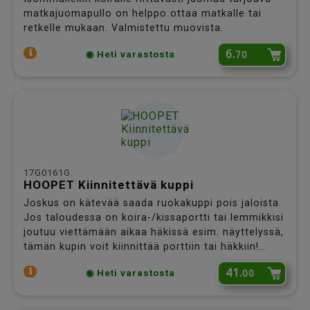
matkajuomapullo on helppo ottaa matkalle tai
retkelle mukaan. Valmistettu muovista.
6.
70
◉ Heti varastosta
17G0161G
HOOPET Kiinnitettävä kuppi
Joskus on kätevää saada ruokakuppi pois jaloista.
Jos taloudessa on koira-/kissaportti tai lemmikkisi
joutuu viettämään aikaa häkissä esim. näyttelyssä,
tämän kupin voit kiinnittää porttiin tai häkkiin!
Keraaminen kuppi on helppo pitää puhtaana, teline
41.
00
◉ Heti varastosta
on kaunista, ekologista bambua.