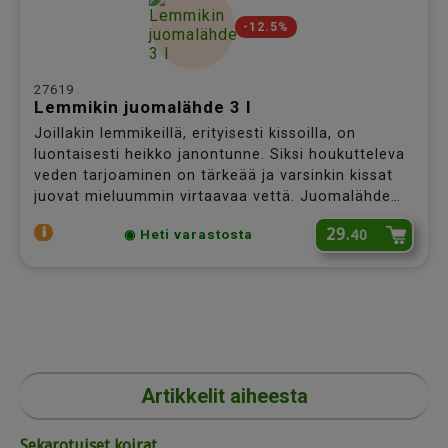
-12.5%
27619
Lemmikin juomalähde 3 l
Joillakin lemmikeillä, erityisesti kissoilla, on
luontaisesti heikko janontunne. Siksi houkutteleva
veden tarjoaminen on tärkeää ja varsinkin kissat
juovat mieluummin virtaavaa vettä. Juomalähde
houkuttelee lemmikkiäsi juomaan ja sille on
29.
40
◉ Heti varastosta
tarjolla jatkuvasti puhdasta, raikasta vettä. Riittävä
veden juominen tukee myös lemmikkisi
munuaisten ja virtsateiden terveyttä.
Artikkelit aiheesta
Sekarotuiset koirat