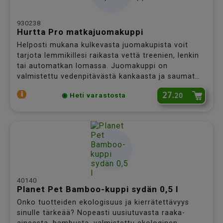
930238
Hurtta Pro matkajuomakuppi
Helposti mukana kulkevasta juomakupista voit
tarjota lemmikillesi raikasta vettä treenien, lenkin
tai automatkan lomassa. Juomakuppi on
valmistettu vedenpitävästä kankaasta ja saumat
on tiivistetty teipein. Kuppi pitää veden sisällään
27.
20
◉ Heti varastosta
juomatauon ajan. Tilavuus 1 l.
40140
Planet Pet Bamboo-kuppi sydän 0,5 l
Onko tuotteiden ekologisuus ja kierrätettävyys
sinulle tärkeää? Nopeasti uusiutuvasta raaka-