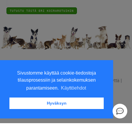
TUTUSTU TÄSTÄ ERI KOIRAROTUIHIN
Viilaajankatu 5, 15520 Lahti
Sivustomme käyttää cookie-tiedostoja
Kesäperjantait suljettu
tilausprosessiin ja selainkokemuksen
Yritysinfo
|
Toimitusehdot
|
Maksutavat
|
Ota yhteyttä
|
GDPR tietosuojalausunto
|
parantamiseen.
Käyttöehdot
Hyväksyn