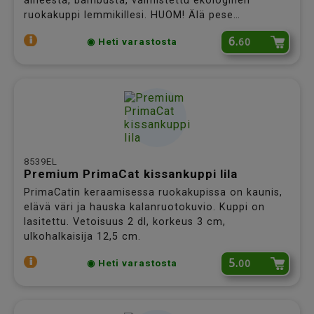
aineesta, bambusta, valmistettu ekologinen
ruokakuppi lemmikillesi. HUOM! Älä pese
astianpesukoneessa tai laita mikroon. (Kuvan
6.
60
◉ Heti varastosta
pienempi kuppi)
8539EL
Premium PrimaCat kissankuppi lila
PrimaCatin keraamisessa ruokakupissa on kaunis,
elävä väri ja hauska kalanruotokuvio. Kuppi on
lasitettu. Vetoisuus 2 dl, korkeus 3 cm,
ulkohalkaisija 12,5 cm.
5.
00
◉ Heti varastosta