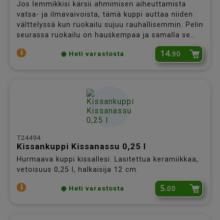
Jos lemmikkisi kärsii ahmimisen aiheuttamista
vatsa- ja ilmavaivoista, tämä kuppi auttaa niiden
välttelyssä kun ruokailu sujuu rauhallisemmin. Pelin
seurassa ruokailu on hauskempaa ja samalla se
tarjoaa lemmikillesi pienen aktivointihetken.
14.
90
◉ Heti varastosta
T24494
Kissankuppi Kissanassu 0,25 l
Hurmaava kuppi kissallesi. Lasitettua keramiikkaa,
vetoisuus 0,25 l, halkaisija 12 cm.
5.
00
◉ Heti varastosta