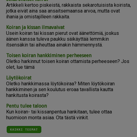
Artikkeli kertoo piskeistä, rakkaista sekarotuisista koirista,
jotka eivät aina saa ansaitsemaansa arvoa, mutta ovat
ihania ja omistajilleen rakkaita.
Koiran ja kissan ilmavaivat
Usein koiran tai kissan pierut ovat äänettömiä, joskus
äänen kanssa tuleva paukku säikäyttää lemmikin
itsensäkin tai aiheuttaa ainakin hämmennystä.
Toisen koiran hankkiminen perheeseen
Oletko harkinnut toisen koiran ottamista perheeseen? Jos
olet, lue tämä
Löytökoirat
Oletko hankkimassa löytökoiraa? Miten löytökoiran
hankkiminen ja sen koulutus eroaa tavallista kautta
hankitusta koirasta?
Pentu tulee taloon
Kun koiran- tai kissanpentua hankitaan, tulee ottaa
huomioon monta asiaa. Ota tästä vinkit.
KAIKKI TEEMAT