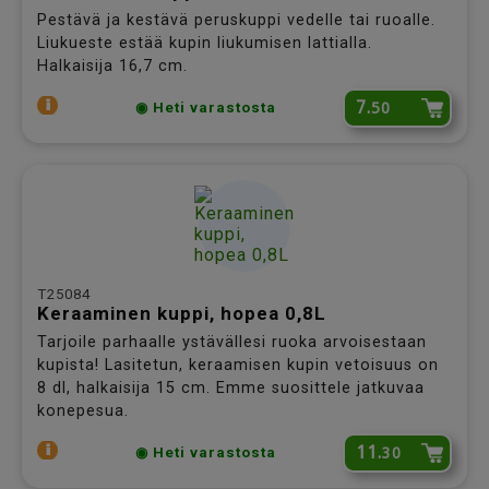
Pestävä ja kestävä peruskuppi vedelle tai ruoalle.
Liukueste estää kupin liukumisen lattialla.
Halkaisija 16,7 cm.
7.
50
◉ Heti varastosta
T25084
Keraaminen kuppi, hopea 0,8L
Tarjoile parhaalle ystävällesi ruoka arvoisestaan
kupista! Lasitetun, keraamisen kupin vetoisuus on
8 dl, halkaisija 15 cm. Emme suosittele jatkuvaa
konepesua.
11.
30
◉ Heti varastosta