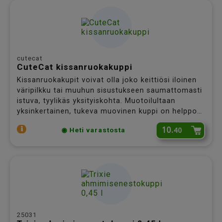
cutecat
CuteCat kissanruokakuppi
Kissanruokakupit voivat olla joko keittiösi iloinen
väripilkku tai muuhun sisustukseen saumattomasti
istuva, tyylikäs yksityiskohta. Muotoilultaan
yksinkertainen, tukeva muovinen kuppi on helppo
pitää puhtaana. Tähän kuppiin te ihastutte
10.
40
◉ Heti varastosta
molemmat, sinä ja kissasi!
25031