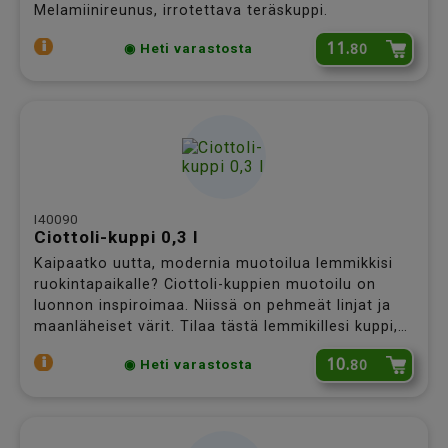
Melamiinireunus, irrotettava teräskuppi.
11.
80
◉ Heti varastosta
I40090
Ciottoli-kuppi 0,3 l
Kaipaatko uutta, modernia muotoilua lemmikkisi
ruokintapaikalle? Ciottoli-kuppien muotoilu on
luonnon inspiroimaa. Niissä on pehmeät linjat ja
maanläheiset värit. Tilaa tästä lemmikillesi kuppi,
joka sopii vaativankin sisustajan keittiöön!
10.
80
◉ Heti varastosta