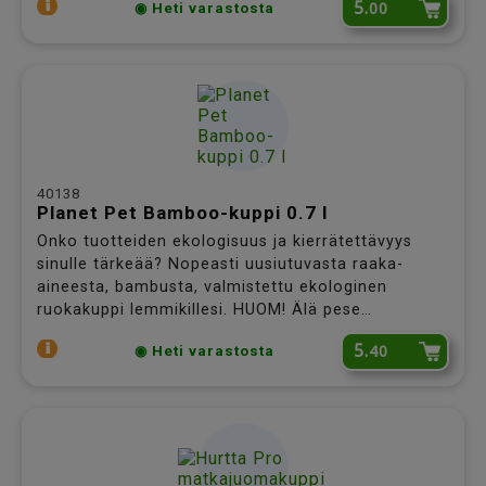
5.
00
◉ Heti varastosta
40138
Planet Pet Bamboo-kuppi 0.7 l
Onko tuotteiden ekologisuus ja kierrätettävyys
sinulle tärkeää? Nopeasti uusiutuvasta raaka-
aineesta, bambusta, valmistettu ekologinen
ruokakuppi lemmikillesi. HUOM! Älä pese
astianpesukoneessa tai laita mikroon. (Kuvan
5.
40
◉ Heti varastosta
pienempi kuppi)