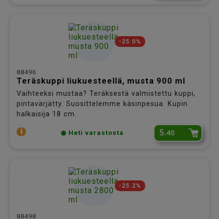
-25.0%
88496
Teräskuppi liukuesteellä, musta 900 ml
Vaihteeksi mustaa? Teräksestä valmistettu kuppi,
pintavärjätty. Suosittelemme käsinpesua. Kupin
halkaisija 18 cm.
5.
40
◉ Heti varastosta
-25.2%
88498