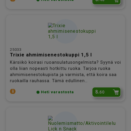
väliaikaisesti, esim. toipilaalle. Tilavuus 9 dl,
halkaisija 23 cm. Pohjassa liukueste.
25033
Trixie ahmimisenestokuppi 1,5 l
Kärsiikö koirasi ruoansulatusongelmista? Syynä voi
olla liian nopeasti hotkittu ruoka. Tarjoa ruoka
ahmimisenestokupista ja varmista, että koira saa
ruokailla rauhassa. Tämä edullinen
ahmimisenestokuppi sopii jatkuvaan käyttöön tai
8.
60
◉ Heti varastosta
väliaikaisesti, esim. toipilaalle. Tilavuus 1,5 l,
halkaisija 27 cm. Pohjassa liukueste.