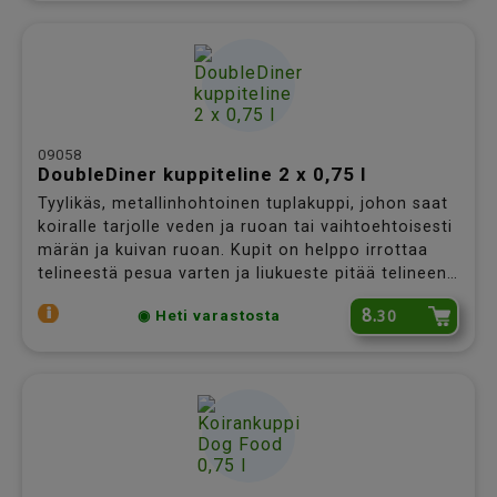
09058
DoubleDiner kuppiteline 2 x 0,75 l
Tyylikäs, metallinhohtoinen tuplakuppi, johon saat
koiralle tarjolle veden ja ruoan tai vaihtoehtoisesti
märän ja kuivan ruoan. Kupit on helppo irrottaa
telineestä pesua varten ja liukueste pitää telineen
paikallaan ruokailun ajan.
8.
30
◉ Heti varastosta