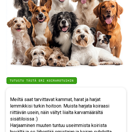
TUTUSTU TÄSTÄ ERI KOIRAROTUIHIN
Meiltä saat tarvittavat kammat, harat ja harjat
lemmikkisi turkin hoitoon. Muista harjata koiraasi
riittävän usein, näin vältyt liialta karvamäärältä
sisätiloissa :)
Harjaaminen muuten tuntuu useimmista koirista
hyvältä ja se lähentää omistajan ja koiran suhdetta.