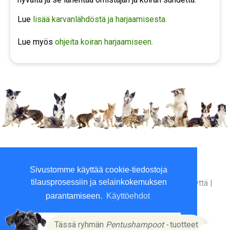
Lue
lisää karvanlähdöstä ja harjaamisesta.
Lue myös
ohjeita koiran harjaamiseen.
Viilaajankatu 5, 15520 Lahti
Sivustomme käyttää cookie-tiedostoja
P. 010 3961800 (ma-to 9-16)
tilausprosessiin ja selainkokemuksen
Yritysinfo
|
Toimitusehdot
|
Maksutavat
|
Ota yhteyttä
|
GDPR tietosuojalausunto
|
parantamiseen.
Käyttöehdot
Hyväksyn
Tässä ryhmän
Pentushampoot -
tuotteet