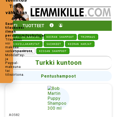
Tilaus
vähintään
40 €
Saat
KOTI
TUOTTEET
tilauksesi
ilman
perustoimituskuluja!
HARJAT JA KARSTAT
KOIRAN SHAMPOOT
TRIMMAUS
Tilauksen
voi
POHJAVILLAKARSTAT
SUIHKEET
KOIRAN HARJAT
maksaa
verkkopankista,
PENTUSHAMPOOT
KISSAN SHAMPOOT
MobilePay-
ja
Turkki kuntoon
Paypal-
maksuna
tai
tilisiirtona.
Pentushampoot
A0582