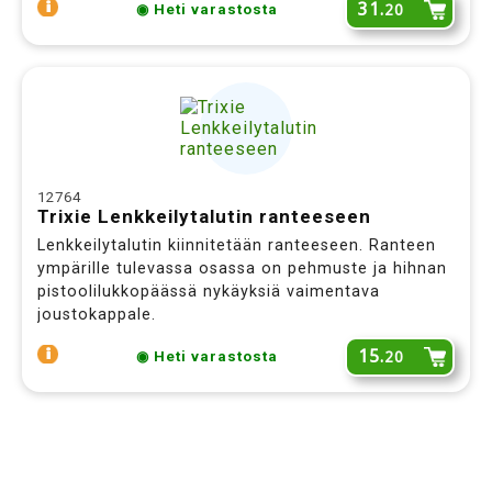
31.
20
◉ Heti varastosta
Erikoistarjous Sinulle!
12764
Trixie Lenkkeilytalutin ranteeseen
Haluatko saada nämä Bob Martin
Lenkkeilytalutin kiinnitetään ranteeseen. Ranteen
lemmikkipyyhkeet
puoleen hintaan
(vain 4,85 euroa) ostosi yhteydessä?
ympärille tulevassa osassa on pehmuste ja hihnan
pistoolilukkopäässä nykäyksiä vaimentava
LISÄÄ OSTOSKORIIN
EI KIITOS
joustokappale.
15.
20
◉ Heti varastosta