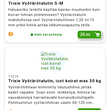
Trixie Vyötärötalutin S-M
Haluaisitko lenkillä käyttää käsiäsi muuhunkin kuin
koiran hihnan pitelemiseen? Vyötärötalutin
mahdollistaa sen! Vyötärötaluttimen 1,20 m/15
mm pitkä hihna antaa liikkumavapautta teille
molemmille. Säädettävä vyötärönympärys 60-130
20.
90
◉ Heti varastosta
cm, sopii pienten ja keskikoisten koirien
ulkoiluttamiseen. Punainen.
T1275
Trixie Vyötärötalutin, isot koirat max 30 kg
Vyötäröhihnaan kiinnitetty talutushihna jättää
kädet vapaiksi. Sopii esim. lenkkeilyä, hiihtoa tai
sauvakävelyä harrastavalle koiranulkoiluttajalle.
Pehmustetun vyötäröhihnan säätö 60-120 cm,
talutin 100-135 / 2,5 cm. Musta.