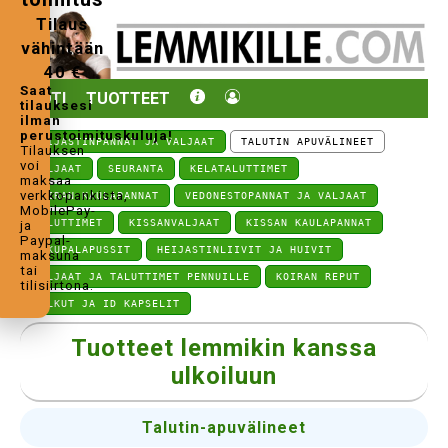
Tilaus
vähintään
40 €
Saat
KOTI
TUOTTEET
tilauksesi
ilman
perustoimituskuluja!
HEIJASTINPANNAT JA VALJAAT
TALUTIN APUVÄLINEET
Tilauksen
voi
VALJAAT
SEURANTA
KELATALUTTIMET
maksaa
verkkopankista,
KOIRAN KAULAPANNAT
VEDONESTOPANNAT JA VALJAAT
MobilePay-
TALUTTIMET
KISSANVALJAAT
KISSAN KAULAPANNAT
ja
Paypal-
MAKUPALAPUSSIT
HEIJASTINLIIVIT JA HUIVIT
maksuna
tai
VALJAAT JA TALUTTIMET PENNUILLE
KOIRAN REPUT
tilisiirtona.
VILKUT JA ID KAPSELIT
Tuotteet lemmikin kanssa
ulkoiluun
Talutin-apuvälineet