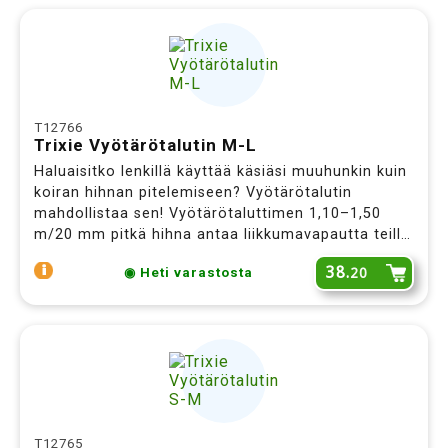
T12766
Trixie Vyötärötalutin M-L
Haluaisitko lenkillä käyttää käsiäsi muuhunkin kuin
koiran hihnan pitelemiseen? Vyötärötalutin
mahdollistaa sen! Vyötärötaluttimen 1,10–1,50
m/20 mm pitkä hihna antaa liikkumavapautta teille
molemmille. Säädettävä vyötärönympärys 70-120
38.
20
◉ Heti varastosta
cm, sopii keskikoisten ja suurten koirien
ulkoiluttamiseen. Punainen.
T12765