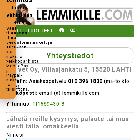
Tilaus
vähintään
40 €
Saat
KOTI
TUOTTEET
tilauksesi
ilman
perustoimituskuluja!
Tilauksen
voi
Yhteystiedot
maksaa
verkkopankista,
MobilePay-
Delivet Oy, Viilaajankatu 5, 15520 LAHTI
ja
Paypal-
maksuna
Puhelin:
Asiakaspalvelu
010 396 1800
(ma-to klo
tai
9-16)
tilisiirtona.
Sähköposti:
email (a) lemmikille.com
Y-tunnus:
FI1569430-8
Lähetä meille kysymys, palaute tai muu
viesti tällä lomakkeella
Nimesi